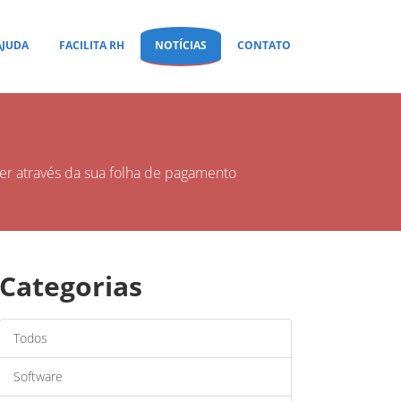
AJUDA
FACILITA RH
NOTÍCIAS
CONTATO
r através da sua folha de pagamento
Categorias
Todos
Software