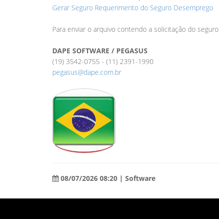
Gerar Seguro Requerimento do Seguro Desemprego
Para enviar o arquivo contendo a solicitação do segu
DAPE SOFTWARE / PEGASUS
(19) 3542-0755 - (11) 2391-1990
pegasus@dape.com.br
08/07/2026 08:20 | Software