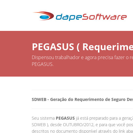
PEGASUS ( Requerime
Dispensou trabalhador e agora precisa fazer o
PEGASUS.
SDWEB - Geração do Requerimento de Seguro Des
Seu sistema
PEGASUS
já está preparado para a gera
SDWEB ), desde OUTUBRO/2012, e para que você possa
descritos no documento disponível através do link aba