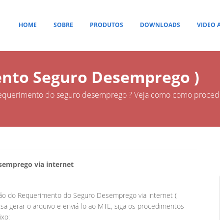
HOME
SOBRE
PRODUTOS
DOWNLOADS
VIDEO 
nto Seguro Desemprego )
 requerimento do seguro desemprego ? Veja como como procede
emprego via internet
ção do Requerimento do Seguro Desemprego via internet (
 gerar o arquivo e enviá-lo ao MTE, siga os procedimentos
ixo: