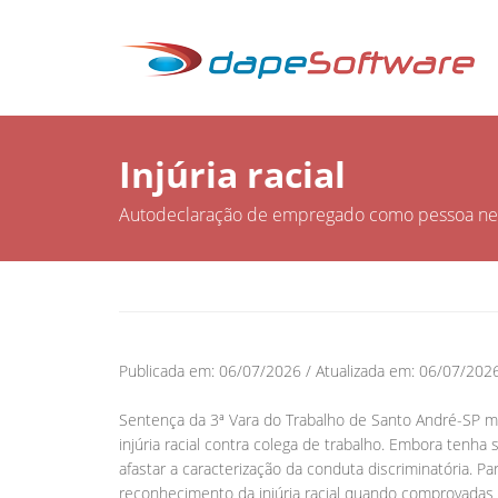
Injúria racial
Autodeclaração de empregado como pessoa negra
Publicada em: 06/07/2026 / Atualizada em: 06/07/2026
Sentença da 3ª Vara do Trabalho de Santo André-SP 
injúria racial contra colega de trabalho. Embora tenha
afastar a caracterização da conduta discriminatória. Pa
reconhecimento da injúria racial quando comprovadas 