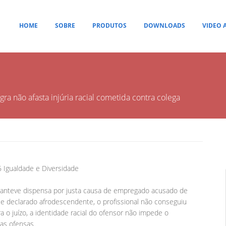
HOME
SOBRE
PRODUTOS
DOWNLOADS
VIDEO 
 não afasta injúria racial cometida contra colega
 Igualdade e Diversidade
manteve dispensa por justa causa de empregado acusado de
 se declarado afrodescendente, o profissional não conseguiu
ra o juízo, a identidade racial do ofensor não impede o
as ofensas.