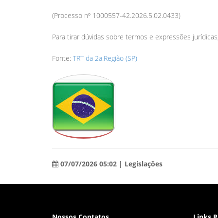
(Processo nº 1000557-42.2026.5.02.0433)
Para tirar dúvidas sobre termos e expressões jurídica
Fonte:
TRT da 2a.Região (SP)
07/07/2026 05:02 | Legislações
Nossos Contatos
Links 