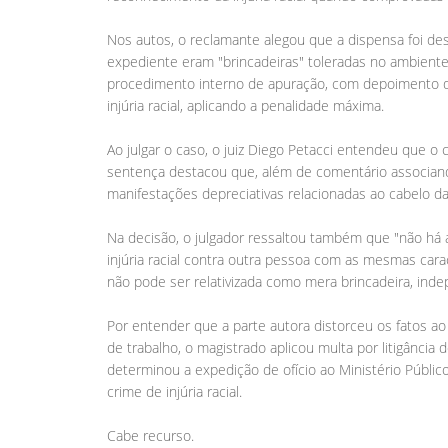
Nos autos, o reclamante alegou que a dispensa foi des
expediente eram "brincadeiras" toleradas no ambiente 
procedimento interno de apuração, com depoimento do
injúria racial, aplicando a penalidade máxima.
Ao julgar o caso, o juiz Diego Petacci entendeu que o
sentença destacou que, além de comentário associand
manifestações depreciativas relacionadas ao cabelo da
Na decisão, o julgador ressaltou também que "não há
injúria racial contra outra pessoa com as mesmas carac
não pode ser relativizada como mera brincadeira, ind
Por entender que a parte autora distorceu os fatos ao
de trabalho, o magistrado aplicou multa por litigânci
determinou a expedição de ofício ao Ministério Públic
crime de injúria racial.
Cabe recurso.