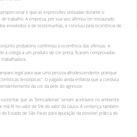
proporcional e que as expressões utilizadas durante o
de trabalho. A empresa, por sua vez, afirmou ter instaurado
s envolvidos e de testemunhas, e concluiu pela ocorrência de
 conjunto probatório confirmou a ocorrência das ofensas. A
o a colega a um produto de cor preta, ficaram comprovadas
 trabalhadora.
 amparo legal para que uma pessoa afrodescendente pratique
terísticas fenotípicas". O julgado ainda enfatiza que a conduta
ependentemente da cor da pele do agressor.
 sustentar que as ”brincadeiras” seriam aceitáveis no ambiente
a de má-fé no valor de 5% do valor da causa. A sentença também
o do Estado de São Paulo para apuração da possível prática do