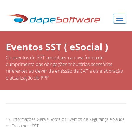
Eventos SST ( eSocial )
Os eventos de SST constituem a nova forma de
cumprimento das obrigações tributárias acessórias
referentes ao dever de emissão da CAT e da elaboração
e atualização do PPP.
19. Informações Gerais Sobre os Eventos de Segurança e Saúde
no Trabalho – SST