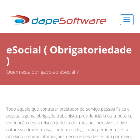
eSocial ( Obrigatoriedade
)
Quem está obrigado ao eSocial ?
Todo aquele que contratar prestador de serviço pessoa física e
possua alguma obrigação trabalhista, previdenciária ou tributária,
em função dessa relação jurídica de trabalho, inclusive se tiver
natureza administrativa, conforme a legislação pertinente, está
obrigado a enviar informações decorrentes desse fato por meio