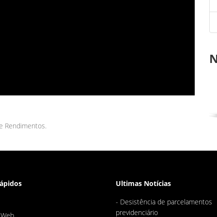
N
de Rendimentos.
Rápidos
Ultimas Notícias
-
Desistência de parcelamentos
s
previdenciário
sWeb