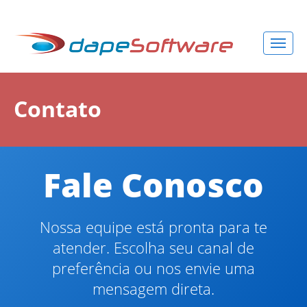
Contato
Fale Conosco
Nossa equipe está pronta para te
atender. Escolha seu canal de
preferência ou nos envie uma
mensagem direta.